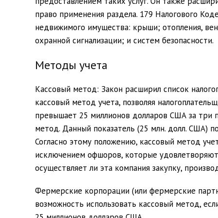
предоставлением таких услуг. Он также расши
право применения раздела. 179 Налогового Код
недвижимого имущества: крыши; отопления, вен
охранной сигнализации; и систем безопасности.
Методы учета
Кассовый метод:
Закон расширил список налого
кассовый метод учета, позволяя налогоплательщ
превышает 25 миллионов долларов США за три 
метод. Данный показатель (25 млн. долл. США) 
Согласно этому положению, кассовый метод уче
исключением офшоров, которые удовлетворяют у
осуществляет ли эта компания закупку, произво
Фермерские корпорации (или фермерские партн
возможность использовать кассовый метод, есл
25 миллионов долларов США.