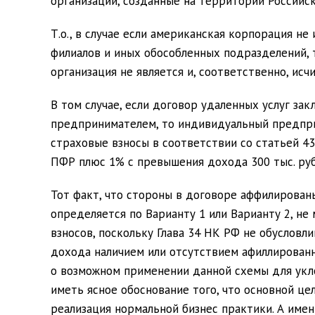
организаций,
созданные на территории Российс
Т.о., в случае если американская корпорация н
филиалов и иных обособленных подразделений, 
организация не является и, соответственно, исч
В том случае, если договор удаленных услуг з
предпринимателем, то индивидуальный предпри
страховые взносы в соответствии со статьей 43
ПФР плюс 1% с превышения дохода 300 тыс. руб
Тот факт, что стороны в договоре аффилирован
определяется по Варианту 1 или Варианту 2, н
взносов, поскольку Глава 34 НК РФ не обусловл
дохода наличием или отсутствием афиллированн
о возможном применении данной схемы для укло
иметь ясное обоснование того, что основной ц
реализация нормальной бизнес практики. А име