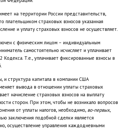
кой Федерации.
е имеет на территории России представительств,
то плательщиком страховых взносов указанная
исление и уплату страховых взносов не осуществляет.
аключен с физическим лицом – индивидуальным
ниматель самостоятельно исчисляет и уплачивает
2 Кодекса. Т.е., уплачивает фиксированные взносы в
.
ы, и структура капитала в компании США
е меняет вывода в отношении уплаты страховых
ивает начисление страховых взносов на выплату
ости сторон. При этом, чтобы не возникало вопросов
нения от уплаты налогов, необходимо,
во-первых
,
елью заключения подобной сделки является
нно, осуществление управления каждодневными